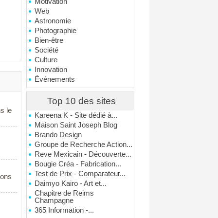
Motivation
Web
Astronomie
Photographie
Bien-être
Société
Culture
Innovation
Événements
Top 10 des sites
s le
Kareena K - Site dédié à...
Maison Saint Joseph Blog
Brando Design
Groupe de Recherche Action...
Reve Mexicain - Découverte...
Bougie Créa - Fabrication...
Test de Prix - Comparateur...
ions
Daimyo Kairo - Art et...
Chapitre de Reims
Champagne
365 Information -...