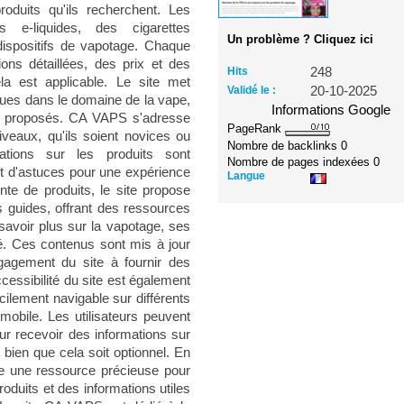
produits qu'ils recherchent. Les
s e-liquides, des cigarettes
Un problème ? Cliquez ici
dispositifs de vapotage. Chaque
ons détaillées, des prix et des
Hits
248
la est applicable. Le site met
Validé le :
20-10-2025
es dans le domaine de la vape,
Informations Google
its proposés. CA VAPS s'adresse
PageRank
veaux, qu'ils soient novices ou
Nombre de backlinks
0
mations sur les produits sont
Nombre de pages indexées
0
et d'astuces pour une expérience
Langue
te de produits, le site propose
s guides, offrant des ressources
 savoir plus sur la vapotage, ses
. Ces contenus sont mis à jour
gagement du site à fournir des
ccessibilité du site est également
acilement navigable sur différents
 mobile. Les utilisateurs peuvent
ur recevoir des informations sur
 bien que cela soit optionnel. En
une ressource précieuse pour
roduits et des informations utiles