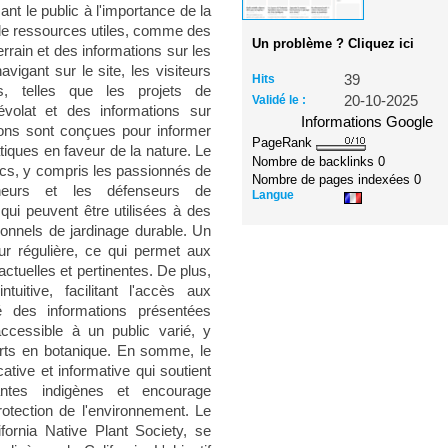
sant le public à l'importance de la
é de ressources utiles, comme des
Un problème ? Cliquez ici
errain et des informations sur les
vigant sur le site, les visiteurs
Hits
39
es, telles que les projets de
Validé le :
20-10-2025
évolat et des informations sur
Informations Google
ions sont conçues pour informer
PageRank
tiques en faveur de la nature. Le
Nombre de backlinks
0
lics, y compris les passionnés de
Nombre de pages indexées
0
cheurs et les défenseurs de
Langue
 qui peuvent être utilisées à des
sonnels de jardinage durable. Un
our régulière, ce qui permet aux
actuelles et pertinentes. De plus,
uitive, facilitant l'accès aux
té des informations présentées
ccessible à un public varié, y
rts en botanique. En somme, le
ive et informative qui soutient
antes indigènes et encourage
tection de l'environnement. Le
ornia Native Plant Society, se