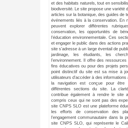
et des habitats naturels, tout en sensibili
biodiversité. Le site propose une variét
articles sur la botanique, des guides de t
événements liés à la conservation. En na
peuvent explorer différentes rubriqu
conservation, les opportunités de bén
l'éducation environnementale. Ces sect
et engager le public dans des actions pra
site s'adresse à un large éventail de pub
jardinage, les étudiants, les cher
l'environnement. Il offre des ressources
fins éducatives ou pour des projets per
point distinctif du site est sa mise à j
utilisateurs d'accéder à des informations 
la navigation est conçue pour être int
différentes sections du site. La clar
contribue également à rendre le site a
compris ceux qui ne sont pas des expe
site CNPS SLO est une plateforme éducat
les efforts de conservation des pl
l'engagement communautaire dans la pro
site CNPS SLO, qui représente le Calif